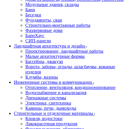
Модульные здания, склады
Бани
Беседки
Фундаменты, сваи
Строительно-монтажные работы
Фахверковые дома
БарнХаус
СИП-панели
Ландшафтная архитектура и дизайн
Проектирование, ландшафтные работы
Малые архитектурные формы
Бассейны, джакузи
Ворота, заборы, ограды, шлагбаумы, кованые
изделия
Клумбы, вазоны
Инженерные системы и коммуникации
Отопление, вентиляция, кондиционирование
Водоснабжение и канализация
Дренажные системы
Электрика, сантехника
Камины, печи, дымоходы
Строительные и отделочные материалы
Кровля, водостоки
Лакокрасочная продукция
Фасадные панели, облицовка