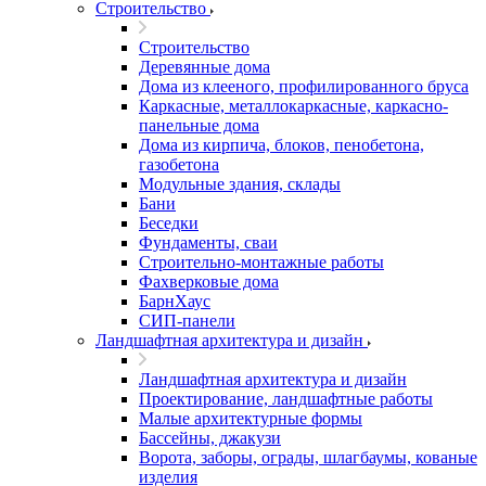
Строительство
Строительство
Деревянные дома
Дома из клееного, профилированного бруса
Каркасные, металлокаркасные, каркасно-
панельные дома
Дома из кирпича, блоков, пенобетона,
газобетона
Модульные здания, склады
Бани
Беседки
Фундаменты, сваи
Строительно-монтажные работы
Фахверковые дома
БарнХаус
СИП-панели
Ландшафтная архитектура и дизайн
Ландшафтная архитектура и дизайн
Проектирование, ландшафтные работы
Малые архитектурные формы
Бассейны, джакузи
Ворота, заборы, ограды, шлагбаумы, кованые
изделия