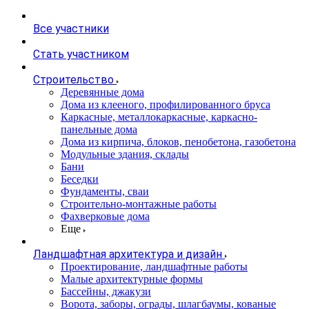
Все участники
Стать участником
Строительство
Деревянные дома
Дома из клееного, профилированного бруса
Каркасные, металлокаркасные, каркасно-
панельные дома
Дома из кирпича, блоков, пенобетона, газобетона
Модульные здания, склады
Бани
Беседки
Фундаменты, сваи
Строительно-монтажные работы
Фахверковые дома
Еще
Ландшафтная архитектура и дизайн
Проектирование, ландшафтные работы
Малые архитектурные формы
Бассейны, джакузи
Ворота, заборы, ограды, шлагбаумы, кованые