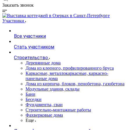
Заказать звонок
Участники
Все участники
Стать участником
Строительство
Деревянные дома
Дома из клееного, профилированного бруса
Каркасные, металлокаркасные, каркасно-
панельные дома
Дома из кирпича, блоков, пенобетона, газобетона
Модульные здания, склады
Бани
Беседки
Фундаменты, сваи
Строительно-монтажные работы
Фахверковые дома
Еще