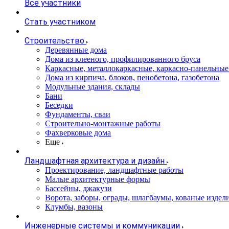
Все участники
Стать участником
Строительство
Деревянные дома
Дома из клееного, профилированного бруса
Каркасные, металлокаркасные, каркасно-панельные
Дома из кирпича, блоков, пенобетона, газобетона
Модульные здания, склады
Бани
Беседки
Фундаменты, сваи
Строительно-монтажные работы
Фахверковые дома
Еще
Ландшафтная архитектура и дизайн
Проектирование, ландшафтные работы
Малые архитектурные формы
Бассейны, джакузи
Ворота, заборы, ограды, шлагбаумы, кованые издел
Клумбы, вазоны
Инженерные системы и коммуникации