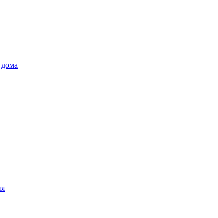
 дома
ия