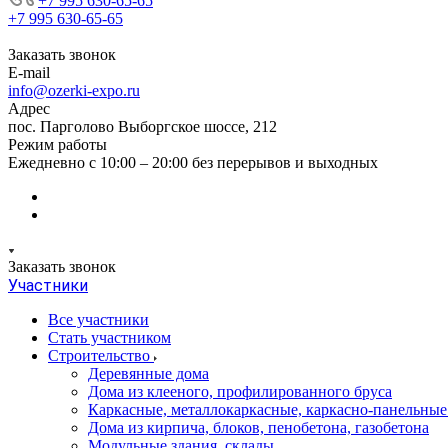
+7 995 630-65-65
+7 995 630-65-65
Заказать звонок
E-mail
info@ozerki-expo.ru
Адрес
пос. Парголово Выборгское шоссе, 212
Режим работы
Ежедневно с 10:00 – 20:00 без перерывов и выходных
Заказать звонок
Участники
Все участники
Стать участником
Строительство
Деревянные дома
Дома из клееного, профилированного бруса
Каркасные, металлокаркасные, каркасно-панельные
Дома из кирпича, блоков, пенобетона, газобетона
Модульные здания, склады