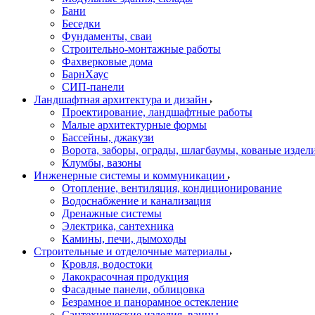
Бани
Беседки
Фундаменты, сваи
Строительно-монтажные работы
Фахверковые дома
БарнХаус
СИП-панели
Ландшафтная архитектура и дизайн
Проектирование, ландшафтные работы
Малые архитектурные формы
Бассейны, джакузи
Ворота, заборы, ограды, шлагбаумы, кованые издел
Клумбы, вазоны
Инженерные системы и коммуникации
Отопление, вентиляция, кондиционирование
Водоснабжение и канализация
Дренажные системы
Электрика, сантехника
Камины, печи, дымоходы
Строительные и отделочные материалы
Кровля, водостоки
Лакокрасочная продукция
Фасадные панели, облицовка
Безрамное и панорамное остекление
Сантехнические изделия, ванны