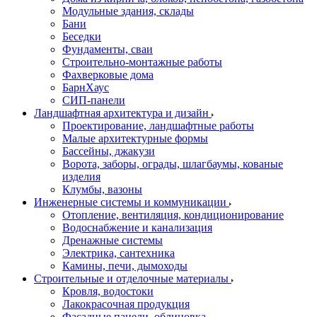
Модульные здания, склады
Бани
Беседки
Фундаменты, сваи
Строительно-монтажные работы
Фахверковые дома
БарнХаус
СИП-панели
Ландшафтная архитектура и дизайн
Проектирование, ландшафтные работы
Малые архитектурные формы
Бассейны, джакузи
Ворота, заборы, ограды, шлагбаумы, кованые
изделия
Клумбы, вазоны
Инженерные системы и коммуникации
Отопление, вентиляция, кондиционирование
Водоснабжение и канализация
Дренажные системы
Электрика, сантехника
Камины, печи, дымоходы
Строительные и отделочные материалы
Кровля, водостоки
Лакокрасочная продукция
Фасадные панели, облицовка