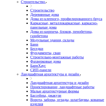
Строительство
Строительство
Деревянные дома
Дома из клееного, профилированного бруса
Каркасные, металлокаркасные, каркасно-
панельные дома
Дома из кирпича, блоков, пенобетона,
газобетона
Модульные здания, склады
Бани
Беседки
Фундаменты, сваи
Строительно-монтажные работы
Фахверковые дома
БарнХаус
СИП-панели
Ландшафтная архитектура и дизайн
Ландшафтная архитектура и дизайн
Проектирование, ландшафтные работы
Малые архитектурные формы
Бассейны, джакузи
Ворота, заборы, ограды, шлагбаумы, кованые
изделия