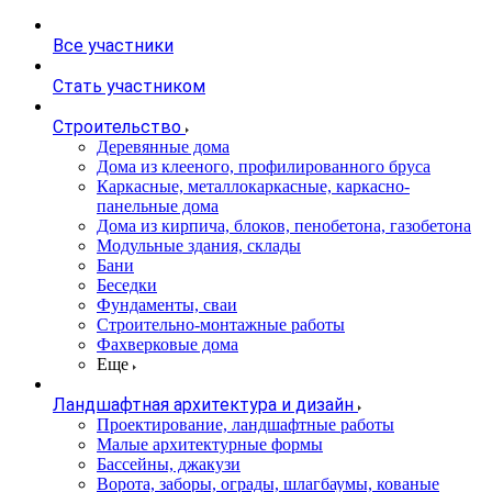
Все участники
Стать участником
Строительство
Деревянные дома
Дома из клееного, профилированного бруса
Каркасные, металлокаркасные, каркасно-
панельные дома
Дома из кирпича, блоков, пенобетона, газобетона
Модульные здания, склады
Бани
Беседки
Фундаменты, сваи
Строительно-монтажные работы
Фахверковые дома
Еще
Ландшафтная архитектура и дизайн
Проектирование, ландшафтные работы
Малые архитектурные формы
Бассейны, джакузи
Ворота, заборы, ограды, шлагбаумы, кованые