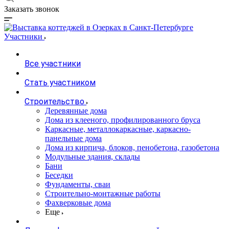
Заказать звонок
Участники
Все участники
Стать участником
Строительство
Деревянные дома
Дома из клееного, профилированного бруса
Каркасные, металлокаркасные, каркасно-
панельные дома
Дома из кирпича, блоков, пенобетона, газобетона
Модульные здания, склады
Бани
Беседки
Фундаменты, сваи
Строительно-монтажные работы
Фахверковые дома
Еще