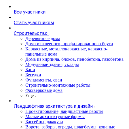
Все участники
Стать участником
Строительство
Деревянные дома
Дома из клееного, профилированного бруса
Каркасные, металлокаркасные, каркасно-
панельные дома
Дома из кирпича, блоков, пенобетона, газобетона
Модульные здания, склады
Бани
Беседки
Фундаменты, сваи
Строительно-монтажные работы
Фахверковые дома
Еще
Ландшафтная архитектура и дизайн
Проектирование, ландшафтные работы
Малые архитектурные формы
Бассейны, джакузи
Ворота, заборы, ограды, шлагбаумы, кованые