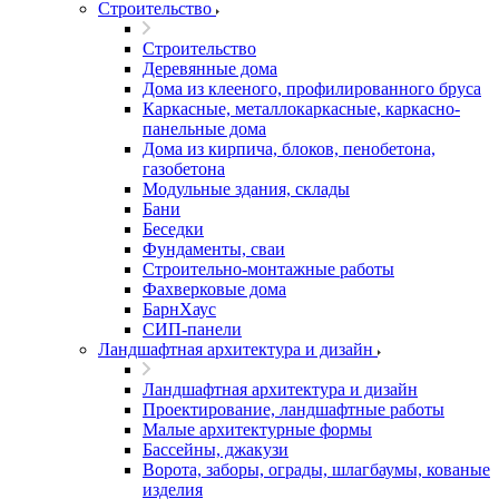
Строительство
Строительство
Деревянные дома
Дома из клееного, профилированного бруса
Каркасные, металлокаркасные, каркасно-
панельные дома
Дома из кирпича, блоков, пенобетона,
газобетона
Модульные здания, склады
Бани
Беседки
Фундаменты, сваи
Строительно-монтажные работы
Фахверковые дома
БарнХаус
СИП-панели
Ландшафтная архитектура и дизайн
Ландшафтная архитектура и дизайн
Проектирование, ландшафтные работы
Малые архитектурные формы
Бассейны, джакузи
Ворота, заборы, ограды, шлагбаумы, кованые
изделия