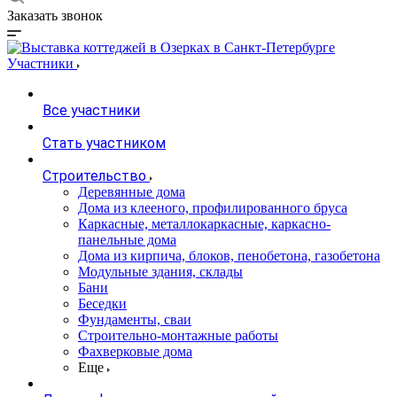
Заказать звонок
Участники
Все участники
Стать участником
Строительство
Деревянные дома
Дома из клееного, профилированного бруса
Каркасные, металлокаркасные, каркасно-
панельные дома
Дома из кирпича, блоков, пенобетона, газобетона
Модульные здания, склады
Бани
Беседки
Фундаменты, сваи
Строительно-монтажные работы
Фахверковые дома
Еще