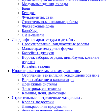
Модульные здания, склады
Бани
Беседки
Фундаменты, сваи
Строительно-монтажные работы
Фахверковые дома
БарнХаус
СИП-панели
Ландшафтная архитектура и дизайн
Проектирование, ландшафтные работы
Малые архитектурные формы
Бассейны, джакузи
Ворота, заборы, ограды, шлагбаумы, кованые
изделия
Клумбы, вазоны
Инженерные системы и коммуникации
Отопление, вентиляция, кондиционирование
Водоснабжение и канализация
Дренажные системы
Электрика, сантехника
Камины, печи, дымоходы
Строительные и отделочные материалы
Кровля, водостоки
Лакокрасочная продукция
Фасадные панели, облицовка