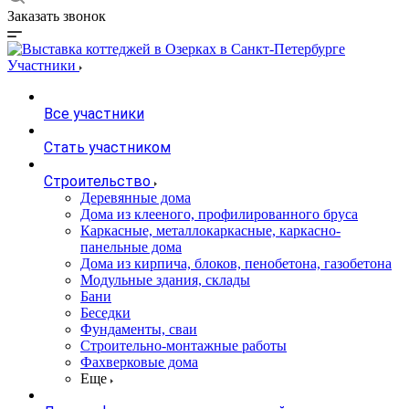
Заказать звонок
Участники
Все участники
Стать участником
Строительство
Деревянные дома
Дома из клееного, профилированного бруса
Каркасные, металлокаркасные, каркасно-
панельные дома
Дома из кирпича, блоков, пенобетона, газобетона
Модульные здания, склады
Бани
Беседки
Фундаменты, сваи
Строительно-монтажные работы
Фахверковые дома
Еще