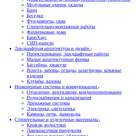
Модульные здания, склады
Бани
Беседки
Фундаменты, сваи
Строительно-монтажные работы
Фахверковые дома
БарнХаус
СИП-панели
Ландшафтная архитектура и дизайн
Проектирование, ландшафтные работы
Малые архитектурные формы
Бассейны, джакузи
Ворота, заборы, ограды, шлагбаумы, кованые
изделия
Клумбы, вазоны
Инженерные системы и коммуникации
Отопление, вентиляция, кондиционирование
Водоснабжение и канализация
Дренажные системы
Электрика, сантехника
Камины, печи, дымоходы
Строительные и отделочные материалы
Кровля, водостоки
Лакокрасочная продукция
Фасадные панели, облицовка