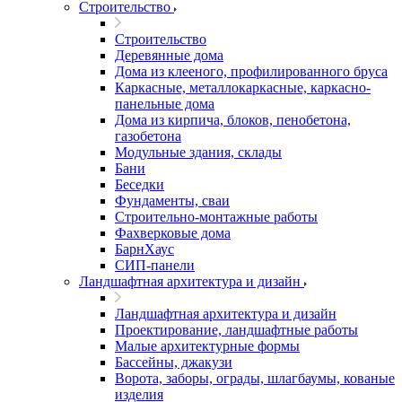
Строительство
Строительство
Деревянные дома
Дома из клееного, профилированного бруса
Каркасные, металлокаркасные, каркасно-
панельные дома
Дома из кирпича, блоков, пенобетона,
газобетона
Модульные здания, склады
Бани
Беседки
Фундаменты, сваи
Строительно-монтажные работы
Фахверковые дома
БарнХаус
СИП-панели
Ландшафтная архитектура и дизайн
Ландшафтная архитектура и дизайн
Проектирование, ландшафтные работы
Малые архитектурные формы
Бассейны, джакузи
Ворота, заборы, ограды, шлагбаумы, кованые
изделия