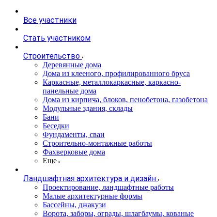
Все участники
Стать участником
Строительство
Деревянные дома
Дома из клееного, профилированного бруса
Каркасные, металлокаркасные, каркасно-
панельные дома
Дома из кирпича, блоков, пенобетона, газобетона
Модульные здания, склады
Бани
Беседки
Фундаменты, сваи
Строительно-монтажные работы
Фахверковые дома
Еще
Ландшафтная архитектура и дизайн
Проектирование, ландшафтные работы
Малые архитектурные формы
Бассейны, джакузи
Ворота, заборы, ограды, шлагбаумы, кованые