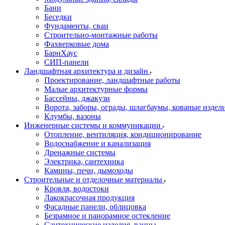
Бани
Беседки
Фундаменты, сваи
Строительно-монтажные работы
Фахверковые дома
БарнХаус
СИП-панели
Ландшафтная архитектура и дизайн
Проектирование, ландшафтные работы
Малые архитектурные формы
Бассейны, джакузи
Ворота, заборы, ограды, шлагбаумы, кованые издел
Клумбы, вазоны
Инженерные системы и коммуникации
Отопление, вентиляция, кондиционирование
Водоснабжение и канализация
Дренажные системы
Электрика, сантехника
Камины, печи, дымоходы
Строительные и отделочные материалы
Кровля, водостоки
Лакокрасочная продукция
Фасадные панели, облицовка
Безрамное и панорамное остекление
Сантехнические изделия, ванны