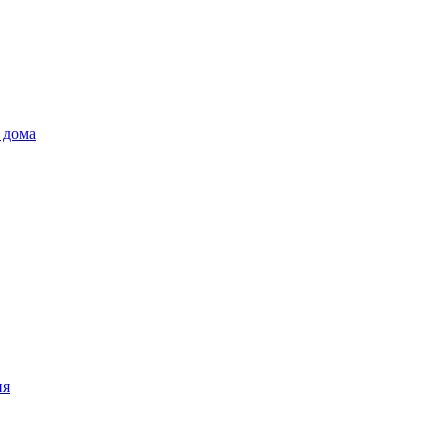
 дома
ия