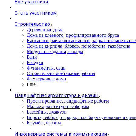
Все участники
Стать участником
Строительство
Деревянные дома
Дома из клееного, профилированного бруса
Каркасные, металлокаркасные, каркасно-панельные
Дома из кирпича, блоков, пенобетона, газобетона
Модульные здания, склады
Бани
Беседки
Фундаменты, сваи
Строительно-монтажные работы
Фахверковые дома
Еще
Ландшафтная архитектура и дизайн
Проектирование, ландшафтные работы
Малые архитектурные формы
Бассейны, джакузи
Ворота, заборы, ограды, шлагбаумы, кованые издел
Клумбы, вазоны
Инженерные системы и коммуникации