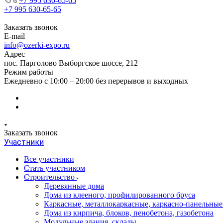
+7 995 630-65-65
+7 995 630-65-65
Заказать звонок
E-mail
info@ozerki-expo.ru
Адрес
пос. Парголово Выборгское шоссе, 212
Режим работы
Ежедневно с 10:00 – 20:00 без перерывов и выходных
Заказать звонок
Участники
Все участники
Стать участником
Строительство
Деревянные дома
Дома из клееного, профилированного бруса
Каркасные, металлокаркасные, каркасно-панельные
Дома из кирпича, блоков, пенобетона, газобетона
Модульные здания, склады