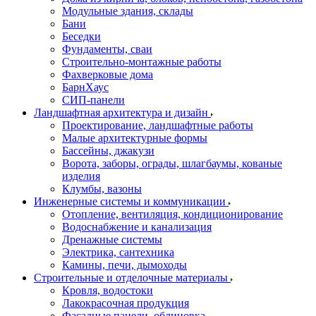
Модульные здания, склады
Бани
Беседки
Фундаменты, сваи
Строительно-монтажные работы
Фахверковые дома
БарнХаус
СИП-панели
Ландшафтная архитектура и дизайн
Проектирование, ландшафтные работы
Малые архитектурные формы
Бассейны, джакузи
Ворота, заборы, ограды, шлагбаумы, кованые
изделия
Клумбы, вазоны
Инженерные системы и коммуникации
Отопление, вентиляция, кондиционирование
Водоснабжение и канализация
Дренажные системы
Электрика, сантехника
Камины, печи, дымоходы
Строительные и отделочные материалы
Кровля, водостоки
Лакокрасочная продукция
Фасадные панели, облицовка