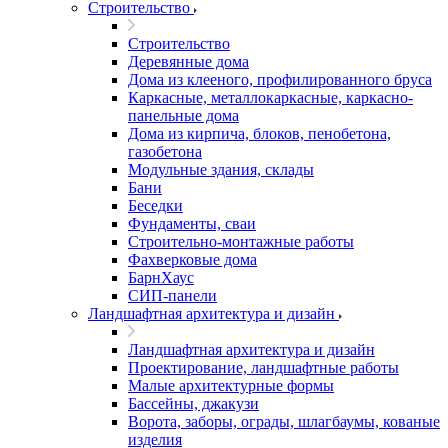
Строительство
Строительство
Деревянные дома
Дома из клееного, профилированного бруса
Каркасные, металлокаркасные, каркасно-
панельные дома
Дома из кирпича, блоков, пенобетона,
газобетона
Модульные здания, склады
Бани
Беседки
Фундаменты, сваи
Строительно-монтажные работы
Фахверковые дома
БарнХаус
СИП-панели
Ландшафтная архитектура и дизайн
Ландшафтная архитектура и дизайн
Проектирование, ландшафтные работы
Малые архитектурные формы
Бассейны, джакузи
Ворота, заборы, ограды, шлагбаумы, кованые
изделия