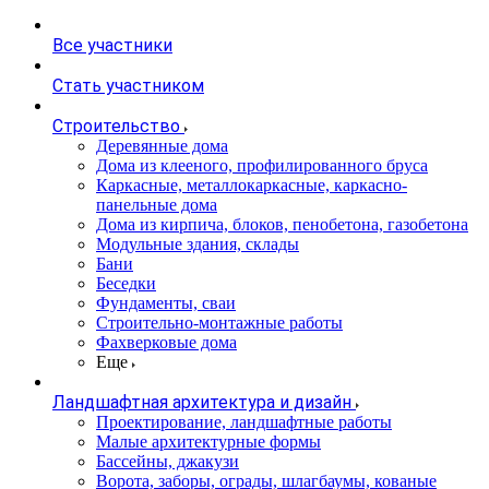
Все участники
Стать участником
Строительство
Деревянные дома
Дома из клееного, профилированного бруса
Каркасные, металлокаркасные, каркасно-
панельные дома
Дома из кирпича, блоков, пенобетона, газобетона
Модульные здания, склады
Бани
Беседки
Фундаменты, сваи
Строительно-монтажные работы
Фахверковые дома
Еще
Ландшафтная архитектура и дизайн
Проектирование, ландшафтные работы
Малые архитектурные формы
Бассейны, джакузи
Ворота, заборы, ограды, шлагбаумы, кованые