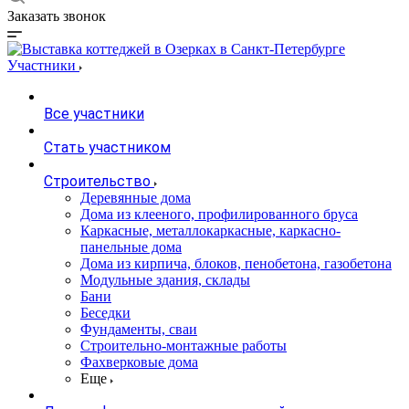
Заказать звонок
Участники
Все участники
Стать участником
Строительство
Деревянные дома
Дома из клееного, профилированного бруса
Каркасные, металлокаркасные, каркасно-
панельные дома
Дома из кирпича, блоков, пенобетона, газобетона
Модульные здания, склады
Бани
Беседки
Фундаменты, сваи
Строительно-монтажные работы
Фахверковые дома
Еще