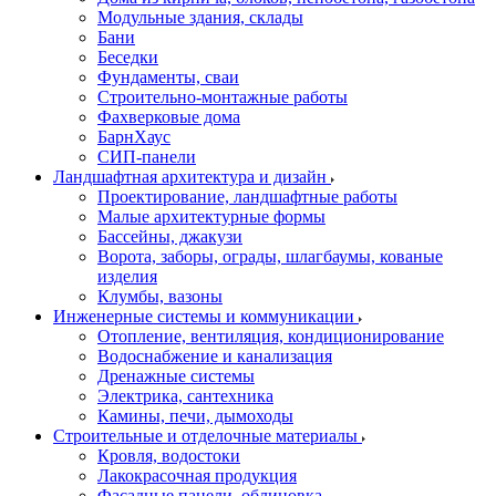
Модульные здания, склады
Бани
Беседки
Фундаменты, сваи
Строительно-монтажные работы
Фахверковые дома
БарнХаус
СИП-панели
Ландшафтная архитектура и дизайн
Проектирование, ландшафтные работы
Малые архитектурные формы
Бассейны, джакузи
Ворота, заборы, ограды, шлагбаумы, кованые
изделия
Клумбы, вазоны
Инженерные системы и коммуникации
Отопление, вентиляция, кондиционирование
Водоснабжение и канализация
Дренажные системы
Электрика, сантехника
Камины, печи, дымоходы
Строительные и отделочные материалы
Кровля, водостоки
Лакокрасочная продукция
Фасадные панели, облицовка