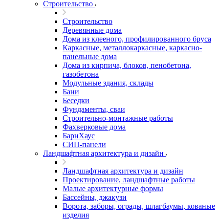
Строительство
Строительство
Деревянные дома
Дома из клееного, профилированного бруса
Каркасные, металлокаркасные, каркасно-
панельные дома
Дома из кирпича, блоков, пенобетона,
газобетона
Модульные здания, склады
Бани
Беседки
Фундаменты, сваи
Строительно-монтажные работы
Фахверковые дома
БарнХаус
СИП-панели
Ландшафтная архитектура и дизайн
Ландшафтная архитектура и дизайн
Проектирование, ландшафтные работы
Малые архитектурные формы
Бассейны, джакузи
Ворота, заборы, ограды, шлагбаумы, кованые
изделия