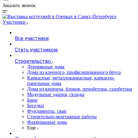
Заказать звонок
Участники
Все участники
Стать участником
Строительство
Деревянные дома
Дома из клееного, профилированного бруса
Каркасные, металлокаркасные, каркасно-
панельные дома
Дома из кирпича, блоков, пенобетона, газобетона
Модульные здания, склады
Бани
Беседки
Фундаменты, сваи
Строительно-монтажные работы
Фахверковые дома
Еще