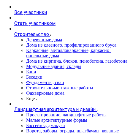
Все участники
Стать участником
Строительство
Деревянные дома
Дома из клееного, профилированного бруса
Каркасные, металлокаркасные, каркасно-
панельные дома
Дома из кирпича, блоков, пенобетона, газобетона
Модульные здания, склады
Бани
Беседки
Фундаменты, сваи
Строительно-монтажные работы
Фахверковые дома
Еще
Ландшафтная архитектура и дизайн
Проектирование, ландшафтные работы
Малые архитектурные формы
Бассейны, джакузи
Ворота, заборы, ограды, шлагбаумы, кованые