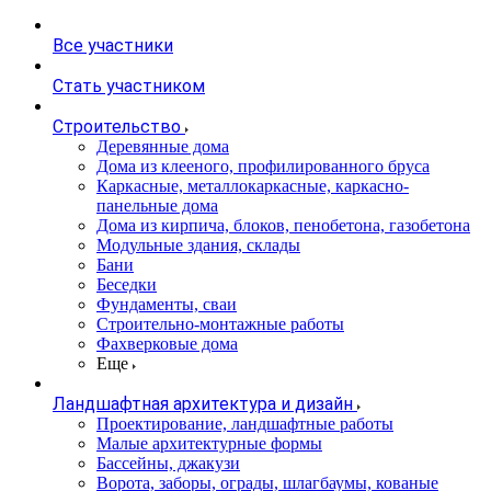
Все участники
Стать участником
Строительство
Деревянные дома
Дома из клееного, профилированного бруса
Каркасные, металлокаркасные, каркасно-
панельные дома
Дома из кирпича, блоков, пенобетона, газобетона
Модульные здания, склады
Бани
Беседки
Фундаменты, сваи
Строительно-монтажные работы
Фахверковые дома
Еще
Ландшафтная архитектура и дизайн
Проектирование, ландшафтные работы
Малые архитектурные формы
Бассейны, джакузи
Ворота, заборы, ограды, шлагбаумы, кованые