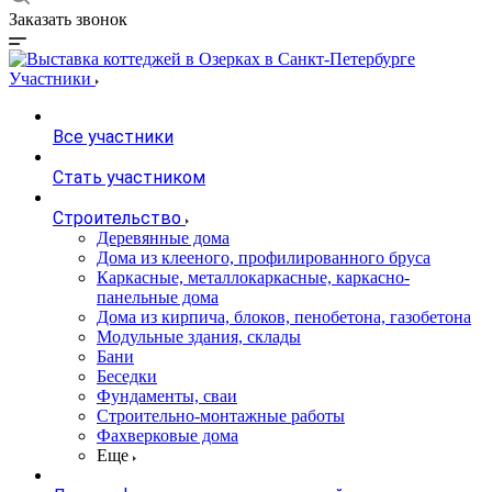
Заказать звонок
Участники
Все участники
Стать участником
Строительство
Деревянные дома
Дома из клееного, профилированного бруса
Каркасные, металлокаркасные, каркасно-
панельные дома
Дома из кирпича, блоков, пенобетона, газобетона
Модульные здания, склады
Бани
Беседки
Фундаменты, сваи
Строительно-монтажные работы
Фахверковые дома
Еще