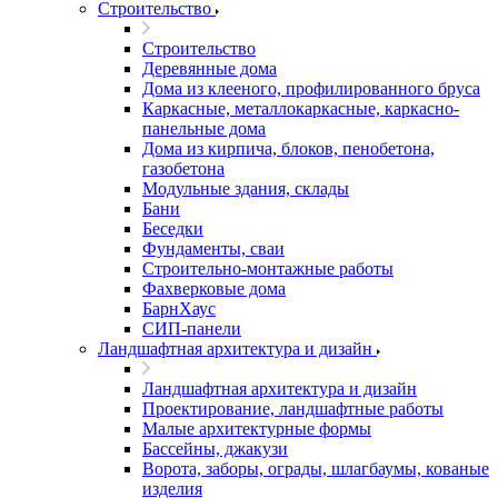
Строительство
Строительство
Деревянные дома
Дома из клееного, профилированного бруса
Каркасные, металлокаркасные, каркасно-
панельные дома
Дома из кирпича, блоков, пенобетона,
газобетона
Модульные здания, склады
Бани
Беседки
Фундаменты, сваи
Строительно-монтажные работы
Фахверковые дома
БарнХаус
СИП-панели
Ландшафтная архитектура и дизайн
Ландшафтная архитектура и дизайн
Проектирование, ландшафтные работы
Малые архитектурные формы
Бассейны, джакузи
Ворота, заборы, ограды, шлагбаумы, кованые
изделия