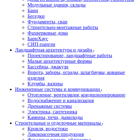
Модульные здания, склады
Бани
Беседки
Фундаменты, сваи
Строительно-монтажные работы
Фахверковые дома
БарнХаус
СИП-панели
Ландшафтная архитектура и дизайн
Проектирование, ландшафтные работы
Малые архитектурные формы
Бассейны, джакузи
Ворота, заборы, ограды, шлагбаумы, кованые
изделия
Клумбы, вазоны
Инженерные системы и коммуникации
Отопление, вентиляция, кондиционирование
Водоснабжение и канализация
Дренажные системы
Электрика, сантехника
Камины, печи, дымоходы
Строительные и отделочные материалы
Кровля, водостоки
Лакокрасочная продукция
Фасадные панели, облицовка