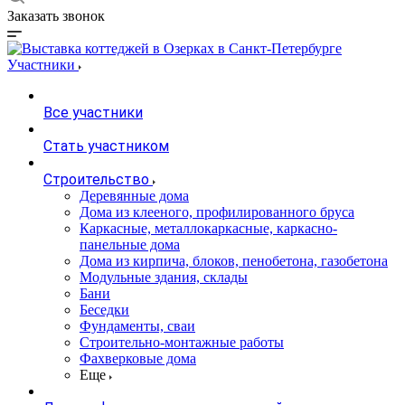
Заказать звонок
Участники
Все участники
Стать участником
Строительство
Деревянные дома
Дома из клееного, профилированного бруса
Каркасные, металлокаркасные, каркасно-
панельные дома
Дома из кирпича, блоков, пенобетона, газобетона
Модульные здания, склады
Бани
Беседки
Фундаменты, сваи
Строительно-монтажные работы
Фахверковые дома
Еще