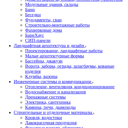
Модульные здания, склады
Бани
Беседки
Фундаменты, сваи
Строительно-монтажные работы
Фахверковые дома
БарнХаус
СИП-панели
Ландшафтная архитектура и дизайн
Проектирование, ландшафтные работы
Малые архитектурные формы
Бассейны, джакузи
Ворота, заборы, ограды, шлагбаумы, кованые
изделия
Клумбы, вазоны
Инженерные системы и коммуникации
Отопление, вентиляция, кондиционирование
Водоснабжение и канализация
Дренажные системы
Электрика, сантехника
Камины, печи, дымоходы
Строительные и отделочные материалы
Кровля, водостоки
Лакокрасочная продукция
Фасадные панели, облицовка