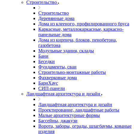
Строительство
Строительство
Деревянные дома
Дома из клееного, профилированного бруса
Каркасные, металлокаркасные, каркасно-
панельные дома
Дома из кирпича, блоков, пенобетона,
газобетона
Модульные здания, склады
Бани
Беседки
Фундаменты, сваи
Строительно-монтажные работы
Фахверковые дома
БарнХаус
СИП-панели
Ландшафтная архитектура и дизайн
Ландшафтная архитектура и дизайн
Проектирование, ландшафтные работы
Малые архитектурные формы
Бассейны, джакузи
Ворота, заборы, ограды, шлагбаумы, кованые
изделия