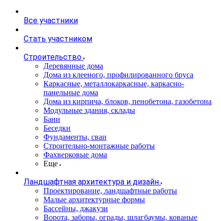
Все участники
Стать участником
Строительство
Деревянные дома
Дома из клееного, профилированного бруса
Каркасные, металлокаркасные, каркасно-
панельные дома
Дома из кирпича, блоков, пенобетона, газобетона
Модульные здания, склады
Бани
Беседки
Фундаменты, сваи
Строительно-монтажные работы
Фахверковые дома
Еще
Ландшафтная архитектура и дизайн
Проектирование, ландшафтные работы
Малые архитектурные формы
Бассейны, джакузи
Ворота, заборы, ограды, шлагбаумы, кованые