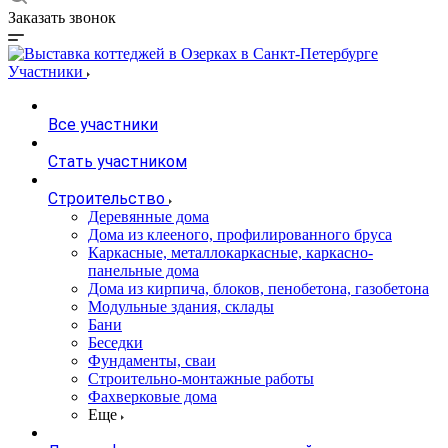
Заказать звонок
Участники
Все участники
Стать участником
Строительство
Деревянные дома
Дома из клееного, профилированного бруса
Каркасные, металлокаркасные, каркасно-
панельные дома
Дома из кирпича, блоков, пенобетона, газобетона
Модульные здания, склады
Бани
Беседки
Фундаменты, сваи
Строительно-монтажные работы
Фахверковые дома
Еще