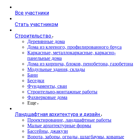
Все участники
Стать участником
Строительство
Деревянные дома
Дома из клееного, профилированного бруса
Каркасные, металлокаркасные, каркасно-
панельные дома
Дома из кирпича, блоков, пенобетона, газобетона
Модульные здания, склады
Бани
Беседки
Фундаменты, сваи
Строительно-монтажные работы
Фахверковые дома
Еще
Ландшафтная архитектура и дизайн
Проектирование, ландшафтные работы
Малые архитектурные формы
Бассейны, джакузи
Ворота, заборы, ограды, шлагбаумы, кованые