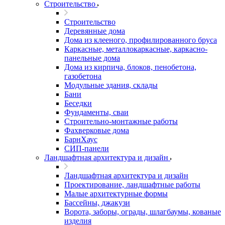
Строительство
Строительство
Деревянные дома
Дома из клееного, профилированного бруса
Каркасные, металлокаркасные, каркасно-
панельные дома
Дома из кирпича, блоков, пенобетона,
газобетона
Модульные здания, склады
Бани
Беседки
Фундаменты, сваи
Строительно-монтажные работы
Фахверковые дома
БарнХаус
СИП-панели
Ландшафтная архитектура и дизайн
Ландшафтная архитектура и дизайн
Проектирование, ландшафтные работы
Малые архитектурные формы
Бассейны, джакузи
Ворота, заборы, ограды, шлагбаумы, кованые
изделия