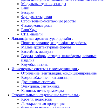
Модульные здания, склады
Бани
Беседки
Фундаменты, сваи
Строительно-монтажные работы
Фахверковые дома
БарнХаус
СИП-панели
Ландшафтная архитектура и дизайн
Проектирование, ландшафтные работы
Малые архитектурные формы
Бассейны, джакузи
Ворота, заборы, ограды, шлагбаумы, кованые
изделия
Клумбы, вазоны
Инженерные системы и коммуникации
Отопление, вентиляция, кондиционирование
Водоснабжение и канализация
Дренажные системы
Электрика, сантехника
Камины, печи, дымоходы
Строительные и отделочные материалы
Кровля, водостоки
Лакокрасочная продукция
Фасадные панели, облицовка